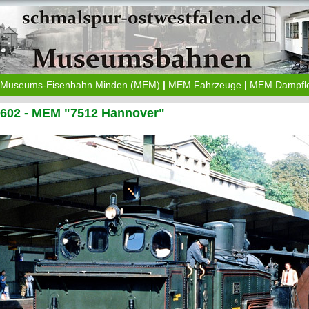
Museums-Eisenbahn Minden (MEM)
|
MEM Fahrzeuge
|
MEM Dampfl
1602 - MEM "7512 Hannover"