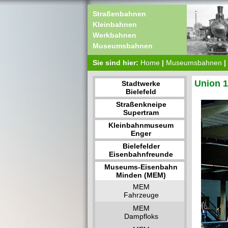
Straßenbahnen
Kleinbahnen
Werkbahnen
Museumsbahnen
Sie sind hier:
Home
|
Museumsbahnen
|
Union 
Stadtwerke
Bielefeld
Straßenkneipe
Supertram
Kleinbahnmuseum
Enger
Bielefelder
Eisenbahnfreunde
Museums-Eisenbahn
Minden (MEM)
MEM
Fahrzeuge
MEM
Dampfloks