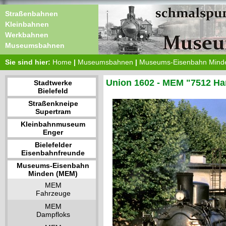
Straßenbahnen
Kleinbahnen
Werkbahnen
Museumsbahnen
Sie sind hier:
Home
|
Museumsbahnen
|
Museums-Eisenbahn Mind
Union 1602 - MEM "7512 H
Stadtwerke
Bielefeld
Straßenkneipe
Supertram
Kleinbahnmuseum
Enger
Bielefelder
Eisenbahnfreunde
Museums-Eisenbahn
Minden (MEM)
MEM
Fahrzeuge
MEM
Dampfloks