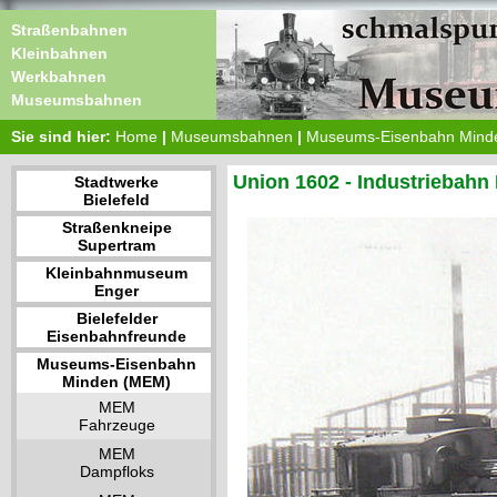
Straßenbahnen
Kleinbahnen
Werkbahnen
Museumsbahnen
Sie sind hier:
Home
|
Museumsbahnen
|
Museums-Eisenbahn Mind
Union 1602 - Industriebahn 
Stadtwerke
Bielefeld
Straßenkneipe
Supertram
Kleinbahnmuseum
Enger
Bielefelder
Eisenbahnfreunde
Museums-Eisenbahn
Minden (MEM)
MEM
Fahrzeuge
MEM
Dampfloks