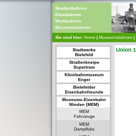
Straßenbahnen
Kleinbahnen
Werkbahnen
Museumsbahnen
Sie sind hier:
Home
|
Museumsbahnen
|
Union 
Stadtwerke
Bielefeld
Straßenkneipe
Supertram
Kleinbahnmuseum
Enger
Bielefelder
Eisenbahnfreunde
Museums-Eisenbahn
Minden (MEM)
MEM
Fahrzeuge
MEM
Dampfloks