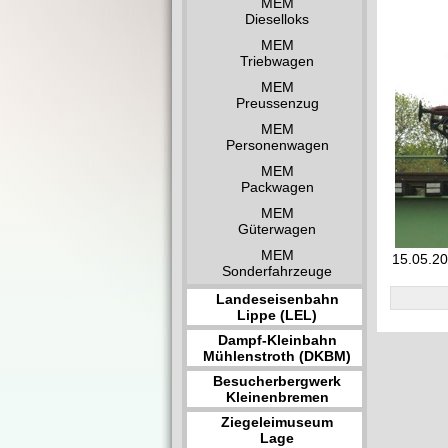
MEM
Dieselloks
MEM
Triebwagen
MEM
Preussenzug
MEM
Personenwagen
MEM
Packwagen
MEM
Güterwagen
MEM
15.05.20
Sonderfahrzeuge
Landeseisenbahn
Lippe (LEL)
Dampf-Kleinbahn
Mühlenstroth (DKBM)
Besucherbergwerk
Kleinenbremen
Ziegeleimuseum
Lage