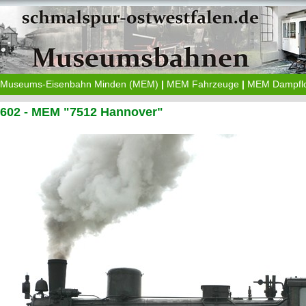
Museums-Eisenbahn Minden (MEM)
|
MEM Fahrzeuge
|
MEM Dampfl
1602 - MEM "7512 Hannover"