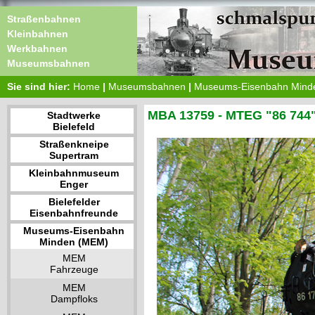
Straßenbahnen
Kleinbahnen
Werkbahnen
Museumsbahnen
Sie sind hier:
Home
|
Museumsbahnen
|
Museums-Eisenbahn Mind
MBA 13759 - MTEG "86 744
Stadtwerke
Bielefeld
Straßenkneipe
Supertram
Kleinbahnmuseum
Enger
Bielefelder
Eisenbahnfreunde
Museums-Eisenbahn
Minden (MEM)
MEM
Fahrzeuge
MEM
Dampfloks