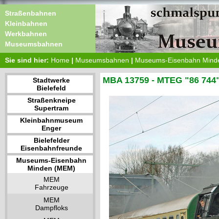
Straßenbahnen
Kleinbahnen
Werkbahnen
Museumsbahnen
Sie sind hier:
Home
|
Museumsbahnen
|
Museums-Eisenbahn Mind
MBA 13759 - MTEG "86 744
Stadtwerke
Bielefeld
Straßenkneipe
Supertram
Kleinbahnmuseum
Enger
Bielefelder
Eisenbahnfreunde
Museums-Eisenbahn
Minden (MEM)
MEM
Fahrzeuge
MEM
Dampfloks