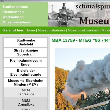
Straßenbahnen
Kleinbahnen
Werkbahnen
Museumsbahnen
Sie sind hier:
Home
|
Museumsbahnen
|
Museums-Eisenbahn Mind
MBA 13759 - MTEG "86 744
Stadtwerke
Bielefeld
Straßenkneipe
Supertram
Kleinbahnmuseum
Enger
Bielefelder
Eisenbahnfreunde
Museums-Eisenbahn
Minden (MEM)
MEM
Fahrzeuge
MEM
Dampfloks