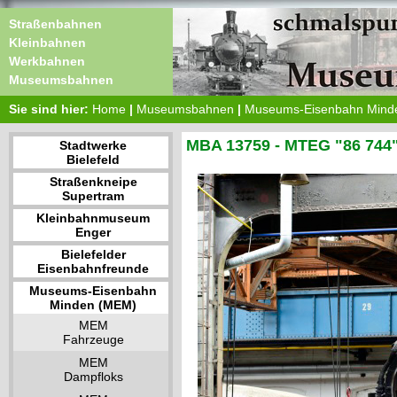
Straßenbahnen
Kleinbahnen
Werkbahnen
Museumsbahnen
Sie sind hier:
Home
|
Museumsbahnen
|
Museums-Eisenbahn Mind
MBA 13759 - MTEG "86 744
Stadtwerke
Bielefeld
Straßenkneipe
Supertram
Kleinbahnmuseum
Enger
Bielefelder
Eisenbahnfreunde
Museums-Eisenbahn
Minden (MEM)
MEM
Fahrzeuge
MEM
Dampfloks