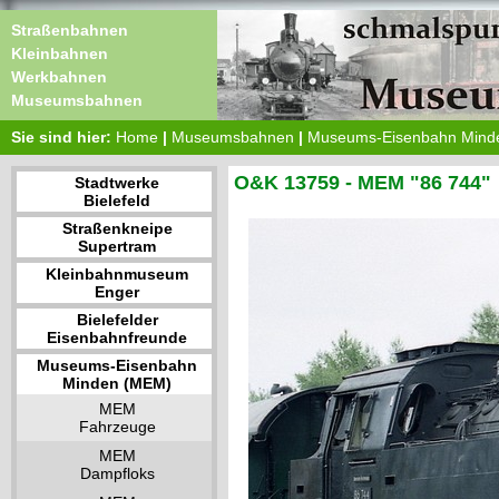
Straßenbahnen
Kleinbahnen
Werkbahnen
Museumsbahnen
Sie sind hier:
Home
|
Museumsbahnen
|
Museums-Eisenbahn Mind
O&K 13759 - MEM "86 744"
Stadtwerke
Bielefeld
Straßenkneipe
Supertram
Kleinbahnmuseum
Enger
Bielefelder
Eisenbahnfreunde
Museums-Eisenbahn
Minden (MEM)
MEM
Fahrzeuge
MEM
Dampfloks