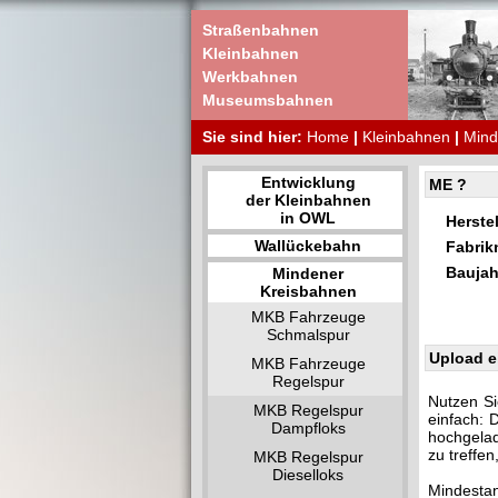
Straßenbahnen
Kleinbahnen
Werkbahnen
Museumsbahnen
Sie sind hier:
Home
|
Kleinbahnen
|
Mind
Entwicklung
ME ?
der Kleinbahnen
in OWL
Herstel
Wallückebahn
Fabri
Baujah
Mindener
Kreisbahnen
MKB Fahrzeuge
Schmalspur
Upload e
MKB Fahrzeuge
Regelspur
Nutzen Si
MKB Regelspur
einfach: 
Dampfloks
hochgelad
zu treffe
MKB Regelspur
Dieselloks
Mindestan