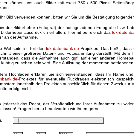
eiter können uns auch Bilder mit exakt 750 / 500 Pixeln Seitenlän
kann.
 Ihr Bild verwenden können, bitten wir Sie um die Bestätigung folgende
bin der Bildurheber (Fotograf) der hochgeladenen Fotografie bzw. h
Bildurheber ausdrücklich erhalten. Hiermit befreie ich das
lok-datenb
ter an der Aufnahme.
e Webseite ist Teil des
lok-datenbank.de
-Projektes. Das heißt, dass 
chnitt einer größeren Daten- und Fotosammlung darstellt. Mit dem Ho
erstanden, dass die Aufnahme auch ggf. auf einer anderen Homep
 künftig zu sehen sein wird. Eine Auflistung der momentan betriebenen
dem Hochladen erklären Sie sich einverstanden, dass Ihr Name und
nbank.de
-Projektes für eventuelle Rückfragen elektronisch gespei
astern innerhalb des Projektes ausschließlich für diesen Zweck zur V
itte erfolgt nicht.
 jederzeit das Recht, der Veröffentlichung Ihrer Aufnahmen zu wide
u lassen! Fragen hierzu beantworten wir Ihnen gerne.
i: