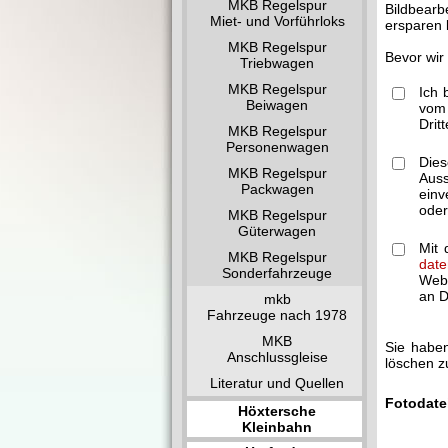
MKB Regelspur
Bildbearb
Miet- und Vorführloks
ersparen 
MKB Regelspur
Bevor wir
Triebwagen
MKB Regelspur
Ich 
Beiwagen
vom 
Drit
MKB Regelspur
Personenwagen
Dies
MKB Regelspur
Auss
Packwagen
einv
oder
MKB Regelspur
Güterwagen
Mit 
MKB Regelspur
date
Sonderfahrzeuge
Webm
an Dr
mkb
Fahrzeuge nach 1978
MKB
Sie haben
Anschlussgleise
löschen z
Literatur und Quellen
Fotodate
Höxtersche
Kleinbahn