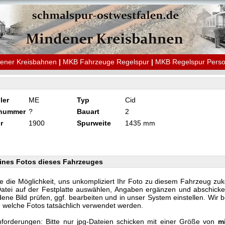
ener Kreisbahnen
|
MKB Fahrzeuge Regelspur
|
MKB Regelspur Pers
ler
ME
Typ
Cid
knummer
?
Bauart
2
r
1900
Spurweite
1435 mm
ines Fotos dieses Fahrzeuges
e die Möglichkeit, uns unkompliziert Ihr Foto zu diesem Fahrzeug zu
Datei auf der Festplatte auswählen, Angaben ergänzen und abschicke
ene Bild prüfen, ggf. bearbeiten und in unser System einstellen. Wir 
n, welche Fotos tatsächlich verwendet werden.
forderungen: Bitte nur jpg-Dateien schicken mit einer Größe von
m