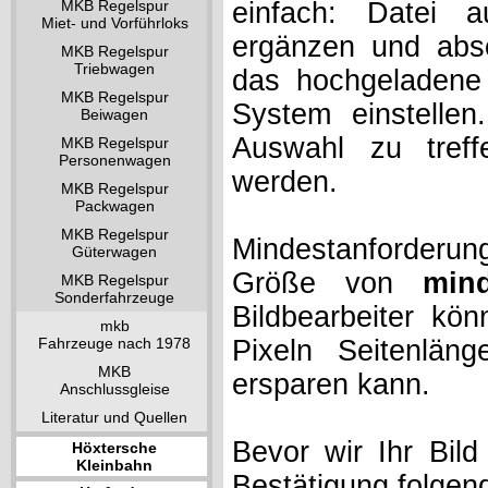
MKB Regelspur
einfach: Datei 
Miet- und Vorführloks
ergänzen und absc
MKB Regelspur
Triebwagen
das hochgeladene 
MKB Regelspur
System einstelle
Beiwagen
Auswahl zu treff
MKB Regelspur
Personenwagen
werden.
MKB Regelspur
Packwagen
MKB Regelspur
Mindestanforderung
Güterwagen
Größe von
min
MKB Regelspur
Sonderfahrzeuge
Bildbearbeiter kö
mkb
Fahrzeuge nach 1978
Pixeln Seitenlän
MKB
ersparen kann.
Anschlussgleise
Literatur und Quellen
Bevor wir Ihr Bil
Höxtersche
Kleinbahn
Bestätigung folgen