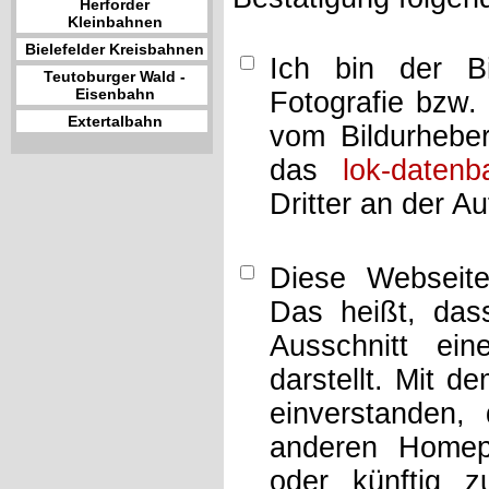
Herforder
Kleinbahnen
Bielefelder Kreisbahnen
Ich bin der Bi
Teutoburger Wald -
Eisenbahn
Fotografie bzw.
Extertalbahn
vom Bildurheber
das
lok-datenb
Dritter an der A
Diese Webseit
Das heißt, dass
Ausschnitt ei
darstellt. Mit d
einverstanden,
anderen Home
oder künftig z