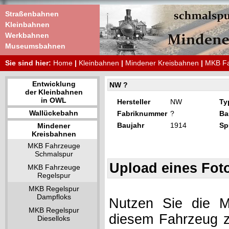
Straßenbahnen
Kleinbahnen
Werkbahnen
Museumsbahnen
Sie sind hier:
Home
|
Kleinbahnen
|
Mindener Kreisbahnen
|
MKB Fa
Entwicklung
NW ?
der Kleinbahnen
in OWL
Hersteller
NW
Ty
Wallückebahn
Fabriknummer
?
Ba
Baujahr
1914
Sp
Mindener
Kreisbahnen
MKB Fahrzeuge
Schmalspur
Upload eines Fot
MKB Fahrzeuge
Regelspur
MKB Regelspur
Dampfloks
Nutzen Sie die Mö
MKB Regelspur
diesem Fahrzeug z
Dieselloks