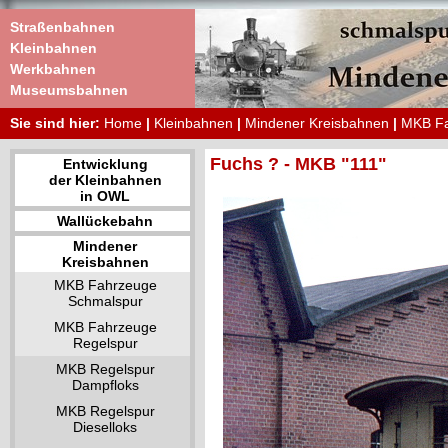
Straßenbahnen
Kleinbahnen
Werkbahnen
Museumsbahnen
Sie sind hier:
Home
|
Kleinbahnen
|
Mindener Kreisbahnen
|
MKB Fa
Fuchs ? - MKB "111"
Entwicklung
der Kleinbahnen
in OWL
Wallückebahn
Mindener
Kreisbahnen
MKB Fahrzeuge
Schmalspur
MKB Fahrzeuge
Regelspur
MKB Regelspur
Dampfloks
MKB Regelspur
Dieselloks