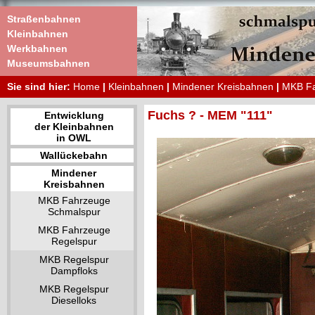
Straßenbahnen
Kleinbahnen
Werkbahnen
Museumsbahnen
Sie sind hier:
Home
|
Kleinbahnen
|
Mindener Kreisbahnen
|
MKB Fa
Fuchs ? - MEM "111"
Entwicklung
der Kleinbahnen
in OWL
Wallückebahn
Mindener
Kreisbahnen
MKB Fahrzeuge
Schmalspur
MKB Fahrzeuge
Regelspur
MKB Regelspur
Dampfloks
MKB Regelspur
Dieselloks