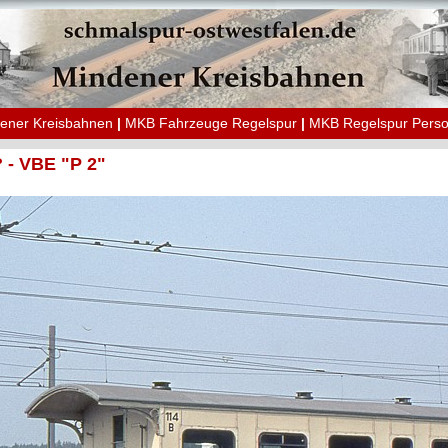
ener Kreisbahnen
|
MKB Fahrzeuge Regelspur
|
MKB Regelspur Pers
 - VBE "P 2"