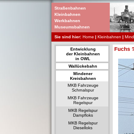
Straßenbahnen
Kleinbahnen
Werkbahnen
Museumsbahnen
Sie sind hier:
Home
|
Kleinbahnen
|
Mind
Fuchs ?
Entwicklung
der Kleinbahnen
in OWL
Wallückebahn
Mindener
Kreisbahnen
MKB Fahrzeuge
Schmalspur
MKB Fahrzeuge
Regelspur
MKB Regelspur
Dampfloks
MKB Regelspur
Dieselloks