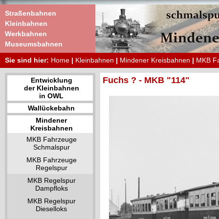
Straßenbahnen
Kleinbahnen
Werkbahnen
Museumsbahnen
Sie sind hier:
Home
|
Kleinbahnen
|
Mindener Kreisbahnen
|
MKB Fa
Fuchs ? - MKB "114"
Entwicklung
der Kleinbahnen
in OWL
Wallückebahn
Mindener
Kreisbahnen
MKB Fahrzeuge
Schmalspur
MKB Fahrzeuge
Regelspur
MKB Regelspur
Dampfloks
MKB Regelspur
Dieselloks