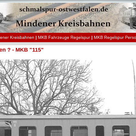
ener Kreisbahnen
|
MKB Fahrzeuge Regelspur
|
MKB Regelspur Pers
en ? - MKB "115"