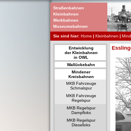
Straßenbahnen
Kleinbahnen
Werkbahnen
Museumsbahnen
Sie sind hier:
Home
|
Kleinbahnen
|
Mind
Essling
Entwicklung
der Kleinbahnen
in OWL
Wallückebahn
Mindener
Kreisbahnen
MKB Fahrzeuge
Schmalspur
MKB Fahrzeuge
Regelspur
MKB Regelspur
Dampfloks
MKB Regelspur
Dieselloks