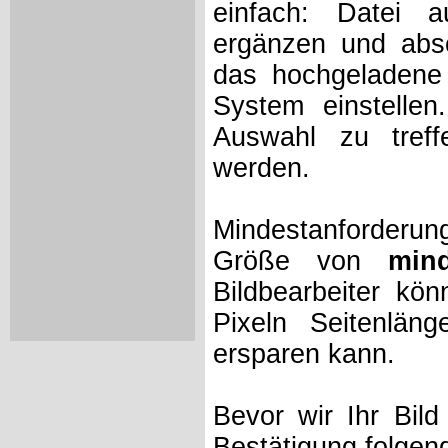
einfach: Datei 
ergänzen und absc
das hochgeladene 
System einstelle
Auswahl zu treff
werden.
Mindestanforderung
Größe von
min
Bildbearbeiter kö
Pixeln Seitenlän
ersparen kann.
Bevor wir Ihr Bil
Bestätigung folgen