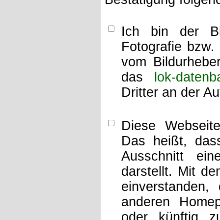
Ich bin der Bi
Fotografie bzw.
vom Bildurheber
das
lok-datenb
Dritter an der A
Diese Webseit
Das heißt, dass
Ausschnitt ei
darstellt. Mit d
einverstanden,
anderen Home
oder künftig z