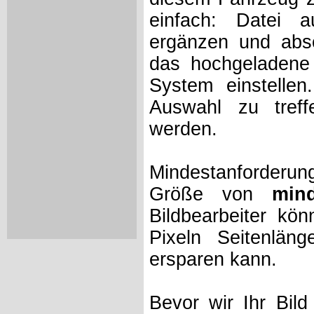
einfach: Datei 
ergänzen und absc
das hochgeladene 
System einstelle
Auswahl zu treff
werden.
Mindestanforderung
Größe von
min
Bildbearbeiter kö
Pixeln Seitenlän
ersparen kann.
Bevor wir Ihr Bil