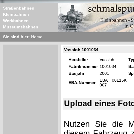
Straßenbahnen
Kleinbahnen
Werkbahnen
Museumsbahnen
Sie sind hier:
Home
Vossloh 1001034
Hersteller
Vossloh
Ty
Fabriknummer
1001034
Ba
Baujahr
2001
Sp
EBA 00L15K
EBA-Nummer
007
Upload eines Fot
Nutzen Sie die Mö
diesem Fahrzeug z