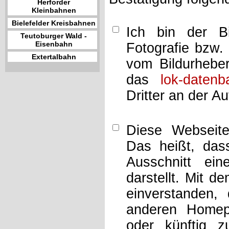
Herforder
Kleinbahnen
Bielefelder Kreisbahnen
Ich bin der Bi
Teutoburger Wald -
Eisenbahn
Fotografie bzw.
Extertalbahn
vom Bildurheber
das
lok-datenb
Dritter an der A
Diese Webseit
Das heißt, dass
Ausschnitt ei
darstellt. Mit d
einverstanden,
anderen Home
oder künftig z