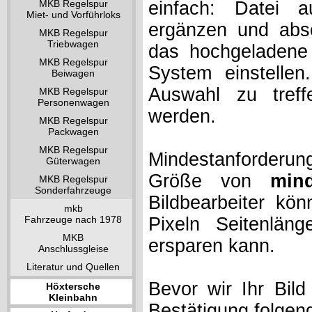
MKB Regelspur
einfach: Datei 
Miet- und Vorführloks
ergänzen und absc
MKB Regelspur
Triebwagen
das hochgeladene 
MKB Regelspur
System einstelle
Beiwagen
Auswahl zu treff
MKB Regelspur
Personenwagen
werden.
MKB Regelspur
Packwagen
MKB Regelspur
Mindestanforderung
Güterwagen
Größe von
min
MKB Regelspur
Sonderfahrzeuge
Bildbearbeiter kö
mkb
Fahrzeuge nach 1978
Pixeln Seitenlän
MKB
ersparen kann.
Anschlussgleise
Literatur und Quellen
Bevor wir Ihr Bil
Höxtersche
Kleinbahn
Bestätigung folgen