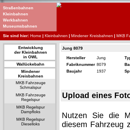
Straßenbahnen
Kleinbahnen
Werkbahnen
Museumsbahnen
Sie sind hier:
Home
|
Kleinbahnen
|
Mindener Kreisbahnen
|
MKB Fa
Entwicklung
Jung 8079
der Kleinbahnen
in OWL
Hersteller
Jung
Ty
Wallückebahn
Fabriknummer
8079
Ba
Baujahr
1937
Sp
Mindener
Kreisbahnen
MKB Fahrzeuge
Schmalspur
Upload eines Fot
MKB Fahrzeuge
Regelspur
MKB Regelspur
Dampfloks
Nutzen Sie die Mö
MKB Regelspur
diesem Fahrzeug z
Dieselloks