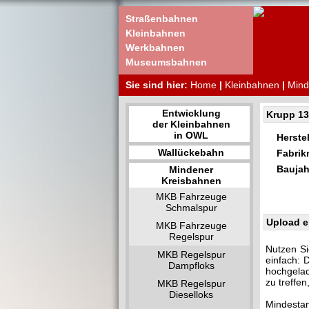
Straßenbahnen
Kleinbahnen
Werkbahnen
Museumsbahnen
Sie sind hier:
Home
|
Kleinbahnen
|
Mind
Entwicklung
Krupp 1
der Kleinbahnen
in OWL
Herstel
Wallückebahn
Fabri
Baujah
Mindener
Kreisbahnen
MKB Fahrzeuge
Schmalspur
Upload e
MKB Fahrzeuge
Regelspur
Nutzen Si
MKB Regelspur
einfach: 
Dampfloks
hochgelad
zu treffe
MKB Regelspur
Dieselloks
Mindestan