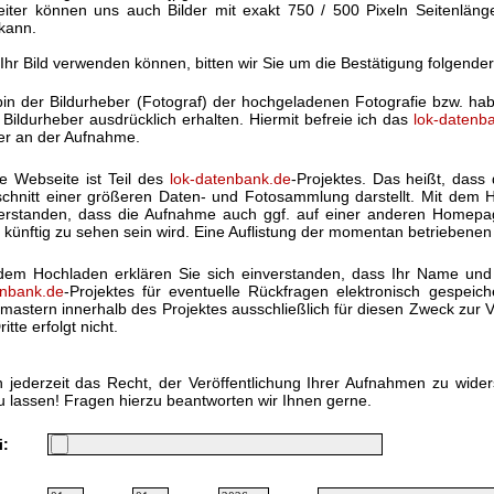
eiter können uns auch Bilder mit exakt 750 / 500 Pixeln Seitenlän
kann.
 Ihr Bild verwenden können, bitten wir Sie um die Bestätigung folgende
bin der Bildurheber (Fotograf) der hochgeladenen Fotografie bzw. h
Bildurheber ausdrücklich erhalten. Hiermit befreie ich das
lok-datenb
ter an der Aufnahme.
e Webseite ist Teil des
lok-datenbank.de
-Projektes. Das heißt, dass 
chnitt einer größeren Daten- und Fotosammlung darstellt. Mit dem Ho
erstanden, dass die Aufnahme auch ggf. auf einer anderen Homep
 künftig zu sehen sein wird. Eine Auflistung der momentan betriebenen
dem Hochladen erklären Sie sich einverstanden, dass Ihr Name und
nbank.de
-Projektes für eventuelle Rückfragen elektronisch gespei
astern innerhalb des Projektes ausschließlich für diesen Zweck zur V
itte erfolgt nicht.
 jederzeit das Recht, der Veröffentlichung Ihrer Aufnahmen zu wide
u lassen! Fragen hierzu beantworten wir Ihnen gerne.
i: