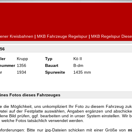
ener Kreisbahnen
|
MKB Fahrzeuge Regelspur
|
MKB Regelspur Diese
356
ler
Krupp
Typ
Kö II
knummer
1356
Bauart
B-dm
r
1934
Spurweite
1435 mm
ines Fotos dieses Fahrzeuges
e die Möglichkeit, uns unkompliziert Ihr Foto zu diesem Fahrzeug zu
Datei auf der Festplatte auswählen, Angaben ergänzen und abschicke
ene Bild prüfen, ggf. bearbeiten und in unser System einstellen. Wir 
n, welche Fotos tatsächlich verwendet werden.
forderungen: Bitte nur jpg-Dateien schicken mit einer Größe von
m