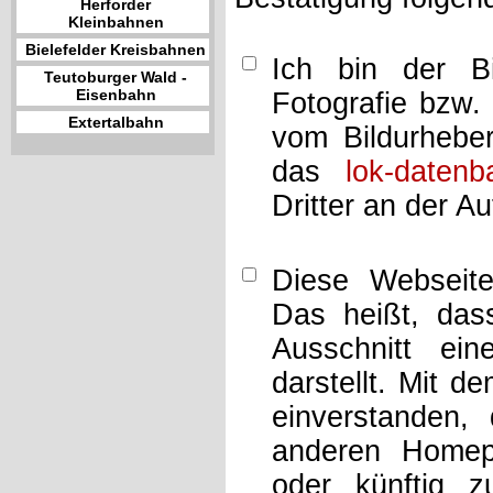
Herforder
Kleinbahnen
Bielefelder Kreisbahnen
Ich bin der Bi
Teutoburger Wald -
Eisenbahn
Fotografie bzw.
Extertalbahn
vom Bildurheber
das
lok-datenb
Dritter an der A
Diese Webseit
Das heißt, dass
Ausschnitt ei
darstellt. Mit d
einverstanden,
anderen Home
oder künftig z