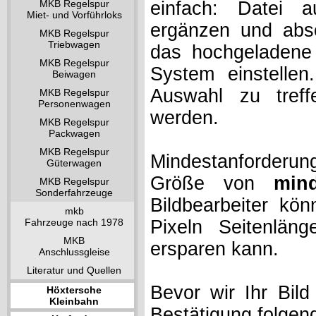
MKB Regelspur
einfach: Datei 
Miet- und Vorführloks
ergänzen und absc
MKB Regelspur
Triebwagen
das hochgeladene 
MKB Regelspur
System einstelle
Beiwagen
Auswahl zu treff
MKB Regelspur
Personenwagen
werden.
MKB Regelspur
Packwagen
MKB Regelspur
Mindestanforderung
Güterwagen
Größe von
min
MKB Regelspur
Sonderfahrzeuge
Bildbearbeiter kö
mkb
Fahrzeuge nach 1978
Pixeln Seitenlän
MKB
ersparen kann.
Anschlussgleise
Literatur und Quellen
Bevor wir Ihr Bil
Höxtersche
Kleinbahn
Bestätigung folgen