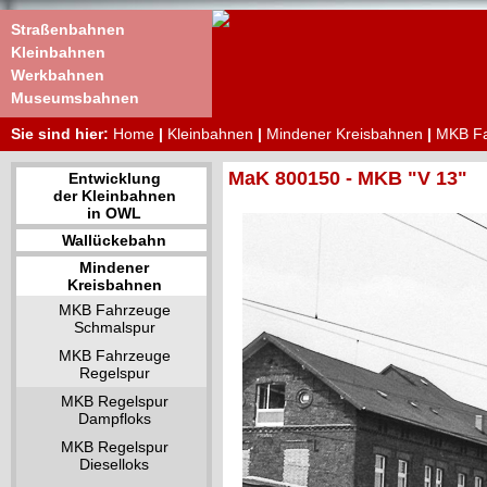
Straßenbahnen
Kleinbahnen
Werkbahnen
Museumsbahnen
Sie sind hier:
Home
|
Kleinbahnen
|
Mindener Kreisbahnen
|
MKB Fa
MaK 800150 - MKB "V 13"
Entwicklung
der Kleinbahnen
in OWL
Wallückebahn
Mindener
Kreisbahnen
MKB Fahrzeuge
Schmalspur
MKB Fahrzeuge
Regelspur
MKB Regelspur
Dampfloks
MKB Regelspur
Dieselloks