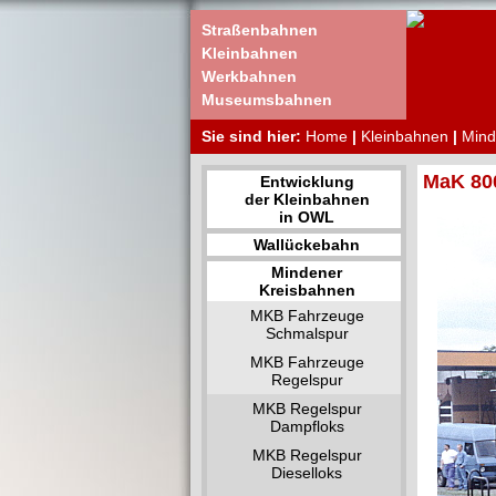
Straßenbahnen
Kleinbahnen
Werkbahnen
Museumsbahnen
Sie sind hier:
Home
|
Kleinbahnen
|
Mind
MaK 800
Entwicklung
der Kleinbahnen
in OWL
Wallückebahn
Mindener
Kreisbahnen
MKB Fahrzeuge
Schmalspur
MKB Fahrzeuge
Regelspur
MKB Regelspur
Dampfloks
MKB Regelspur
Dieselloks