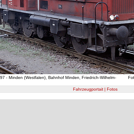
97 - Minden (Westfalen), Bahnhof Minden, Friedrich-Wilhelm-
Fo
Fahrzeugportait | Fotos