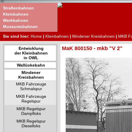
Straßenbahnen
Kleinbahnen
Werkbahnen
Museumsbahnen
Sie sind hier:
Home
|
Kleinbahnen
|
Mindener Kreisbahnen
|
MKB Fa
MaK 800150 - mkb "V 2"
Entwicklung
der Kleinbahnen
in OWL
Wallückebahn
Mindener
Kreisbahnen
MKB Fahrzeuge
Schmalspur
MKB Fahrzeuge
Regelspur
MKB Regelspur
Dampfloks
MKB Regelspur
Dieselloks