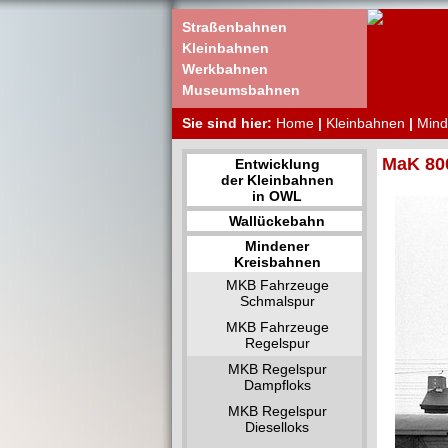
Straßenbahnen
Kleinbahnen
Werkbahnen
Museumsbahnen
Sie sind hier:
Home
|
Kleinbahnen
|
Mind
MaK 800
Entwicklung
der Kleinbahnen
in OWL
Wallückebahn
Mindener
Kreisbahnen
MKB Fahrzeuge
Schmalspur
MKB Fahrzeuge
Regelspur
MKB Regelspur
Dampfloks
MKB Regelspur
Dieselloks