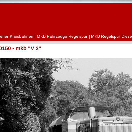
ener Kreisbahnen
|
MKB Fahrzeuge Regelspur
|
MKB Regelspur Diese
150 - mkb "V 2"