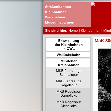
Straßenbahnen
Kleinbahnen
Werkbahnen
Museumsbahnen
Sie sind hier:
Home
|
Kleinbahnen
|
Mind
MaK 800
Entwicklung
der Kleinbahnen
in OWL
Wallückebahn
Mindener
Kreisbahnen
MKB Fahrzeuge
Schmalspur
MKB Fahrzeuge
Regelspur
MKB Regelspur
Dampfloks
MKB Regelspur
Dieselloks