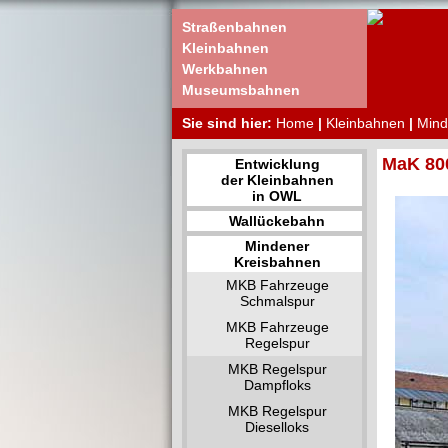
Straßenbahnen
Kleinbahnen
Werkbahnen
Museumsbahnen
Sie sind hier:
Home
|
Kleinbahnen
|
Mind
MaK 80
Entwicklung
der Kleinbahnen
in OWL
Wallückebahn
Mindener
Kreisbahnen
MKB Fahrzeuge
Schmalspur
MKB Fahrzeuge
Regelspur
MKB Regelspur
Dampfloks
MKB Regelspur
Dieselloks