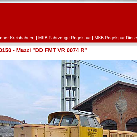
ener Kreisbahnen
|
MKB Fahrzeuge Regelspur
|
MKB Regelspur Diese
0150 - Mazzi "DD FMT VR 0074 R"