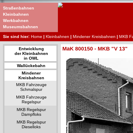
Straßenbahnen
Kleinbahnen
Werkbahnen
Museumsbahnen
Sie sind hier:
Home
|
Kleinbahnen
|
Mindener Kreisbahnen
|
MKB Fa
MaK 800150 - MKB "V 13"
Entwicklung
der Kleinbahnen
in OWL
Wallückebahn
Mindener
Kreisbahnen
MKB Fahrzeuge
Schmalspur
MKB Fahrzeuge
Regelspur
MKB Regelspur
Dampfloks
MKB Regelspur
Dieselloks