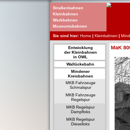
Straßenbahnen
Kleinbahnen
Werkbahnen
Museumsbahnen
Sie sind hier:
Home
|
Kleinbahnen
|
Mind
MaK 80
Entwicklung
der Kleinbahnen
in OWL
Wallückebahn
Mindener
Kreisbahnen
MKB Fahrzeuge
Schmalspur
MKB Fahrzeuge
Regelspur
MKB Regelspur
Dampfloks
MKB Regelspur
Dieselloks