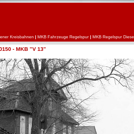
ener Kreisbahnen
|
MKB Fahrzeuge Regelspur
|
MKB Regelspur Diese
0150 - MKB "V 13"