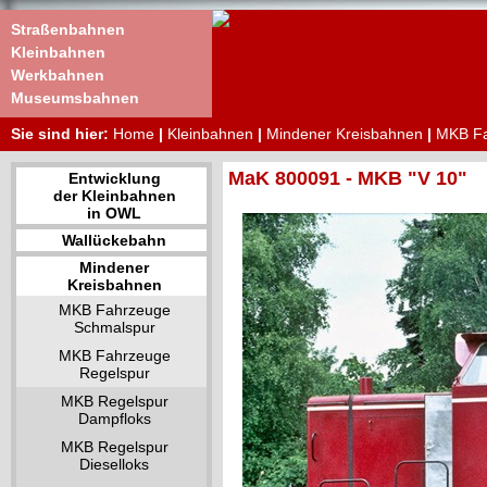
Straßenbahnen
Kleinbahnen
Werkbahnen
Museumsbahnen
Sie sind hier:
Home
|
Kleinbahnen
|
Mindener Kreisbahnen
|
MKB Fa
MaK 800091 - MKB "V 10"
Entwicklung
der Kleinbahnen
in OWL
Wallückebahn
Mindener
Kreisbahnen
MKB Fahrzeuge
Schmalspur
MKB Fahrzeuge
Regelspur
MKB Regelspur
Dampfloks
MKB Regelspur
Dieselloks