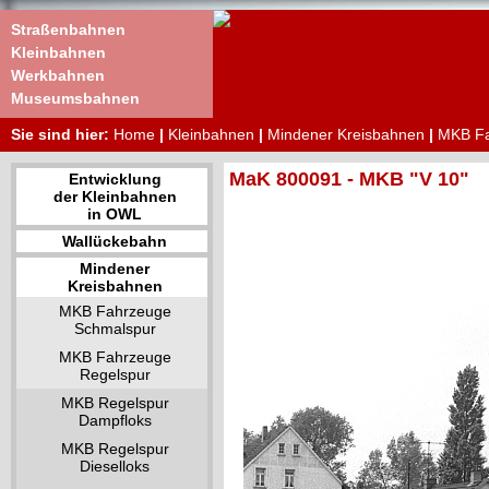
Straßenbahnen
Kleinbahnen
Werkbahnen
Museumsbahnen
Sie sind hier:
Home
|
Kleinbahnen
|
Mindener Kreisbahnen
|
MKB Fa
MaK 800091 - MKB "V 10"
Entwicklung
der Kleinbahnen
in OWL
Wallückebahn
Mindener
Kreisbahnen
MKB Fahrzeuge
Schmalspur
MKB Fahrzeuge
Regelspur
MKB Regelspur
Dampfloks
MKB Regelspur
Dieselloks