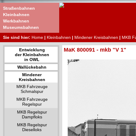
Straßenbahnen
Kleinbahnen
Werkbahnen
Museumsbahnen
Sie sind hier:
Home
|
Kleinbahnen
|
Mindener Kreisbahnen
|
MKB Fa
MaK 800091 - mkb "V 1"
Entwicklung
der Kleinbahnen
in OWL
Wallückebahn
Mindener
Kreisbahnen
MKB Fahrzeuge
Schmalspur
MKB Fahrzeuge
Regelspur
MKB Regelspur
Dampfloks
MKB Regelspur
Dieselloks