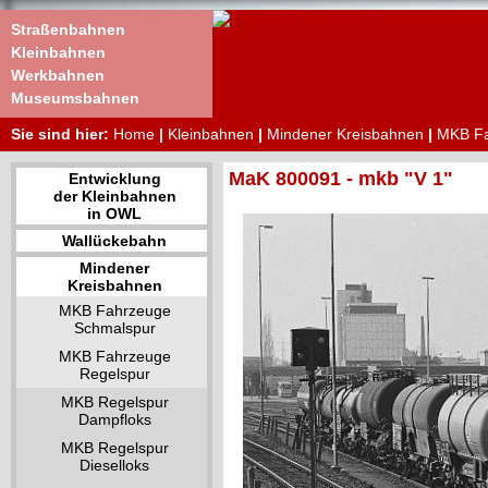
Straßenbahnen
Kleinbahnen
Werkbahnen
Museumsbahnen
Sie sind hier:
Home
|
Kleinbahnen
|
Mindener Kreisbahnen
|
MKB Fa
MaK 800091 - mkb "V 1"
Entwicklung
der Kleinbahnen
in OWL
Wallückebahn
Mindener
Kreisbahnen
MKB Fahrzeuge
Schmalspur
MKB Fahrzeuge
Regelspur
MKB Regelspur
Dampfloks
MKB Regelspur
Dieselloks