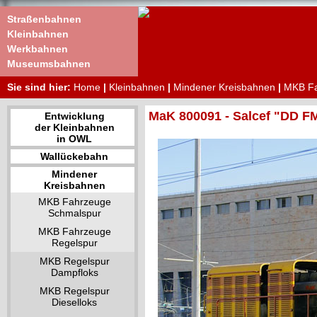
Straßenbahnen
Kleinbahnen
Werkbahnen
Museumsbahnen
Sie sind hier:
Home
|
Kleinbahnen
|
Mindener Kreisbahnen
|
MKB Fa
MaK 800091 - Salcef "DD F
Entwicklung
der Kleinbahnen
in OWL
Wallückebahn
Mindener
Kreisbahnen
MKB Fahrzeuge
Schmalspur
MKB Fahrzeuge
Regelspur
MKB Regelspur
Dampfloks
MKB Regelspur
Dieselloks