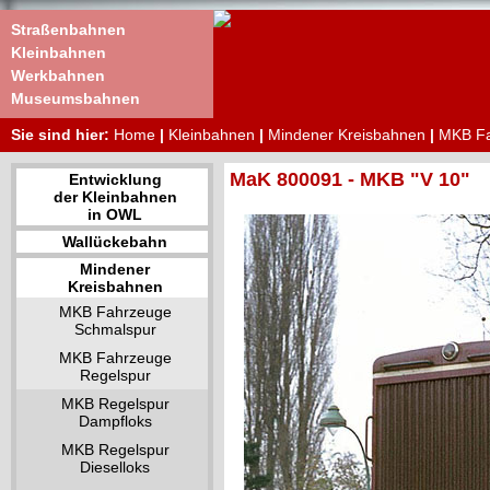
Straßenbahnen
Kleinbahnen
Werkbahnen
Museumsbahnen
Sie sind hier:
Home
|
Kleinbahnen
|
Mindener Kreisbahnen
|
MKB Fa
MaK 800091 - MKB "V 10"
Entwicklung
der Kleinbahnen
in OWL
Wallückebahn
Mindener
Kreisbahnen
MKB Fahrzeuge
Schmalspur
MKB Fahrzeuge
Regelspur
MKB Regelspur
Dampfloks
MKB Regelspur
Dieselloks