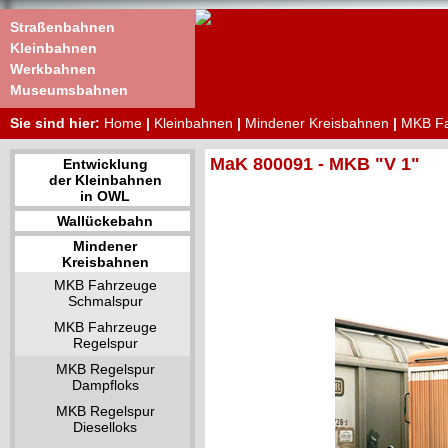
Straßenbahnen
Kleinbahnen
Werkbahnen
Museumsbahnen
Sie sind hier:
Home
|
Kleinbahnen
|
Mindener Kreisbahnen
|
MKB Fa
MaK 800091 - MKB "V 1"
Entwicklung
der Kleinbahnen
in OWL
Wallückebahn
Mindener
Kreisbahnen
MKB Fahrzeuge
Schmalspur
MKB Fahrzeuge
Regelspur
MKB Regelspur
Dampfloks
MKB Regelspur
Dieselloks