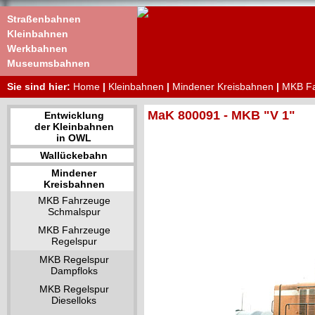
Straßenbahnen
Kleinbahnen
Werkbahnen
Museumsbahnen
Sie sind hier:
Home
|
Kleinbahnen
|
Mindener Kreisbahnen
|
MKB Fa
MaK 800091 - MKB "V 1"
Entwicklung
der Kleinbahnen
in OWL
Wallückebahn
Mindener
Kreisbahnen
MKB Fahrzeuge
Schmalspur
MKB Fahrzeuge
Regelspur
MKB Regelspur
Dampfloks
MKB Regelspur
Dieselloks