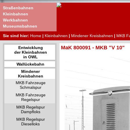
Straßenbahnen
Kleinbahnen
Werkbahnen
Museumsbahnen
Sie sind hier:
Home
|
Kleinbahnen
|
Mindener Kreisbahnen
|
MKB Fa
MaK 800091 - MKB "V 10"
Entwicklung
der Kleinbahnen
in OWL
Wallückebahn
Mindener
Kreisbahnen
MKB Fahrzeuge
Schmalspur
MKB Fahrzeuge
Regelspur
MKB Regelspur
Dampfloks
MKB Regelspur
Dieselloks