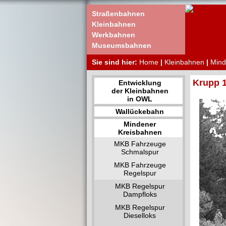
Straßenbahnen
Kleinbahnen
Werkbahnen
Museumsbahnen
Sie sind hier:
Home
|
Kleinbahnen
|
Mind
Krupp 
Entwicklung
der Kleinbahnen
in OWL
Wallückebahn
Mindener
Kreisbahnen
MKB Fahrzeuge
Schmalspur
MKB Fahrzeuge
Regelspur
MKB Regelspur
Dampfloks
MKB Regelspur
Dieselloks