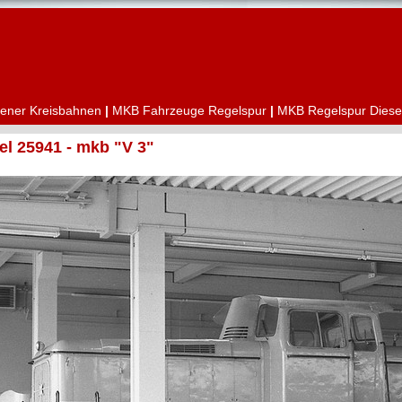
ener Kreisbahnen
|
MKB Fahrzeuge Regelspur
|
MKB Regelspur Diese
l 25941 - mkb "V 3"