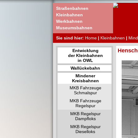
Straßenbahnen
Kleinbahnen
Werkbahnen
Museumsbahnen
Sie sind hier:
Home
|
Kleinbahnen
|
Mind
Hensche
Entwicklung
der Kleinbahnen
in OWL
Wallückebahn
Mindener
Kreisbahnen
MKB Fahrzeuge
Schmalspur
MKB Fahrzeuge
Regelspur
MKB Regelspur
Dampfloks
MKB Regelspur
Dieselloks