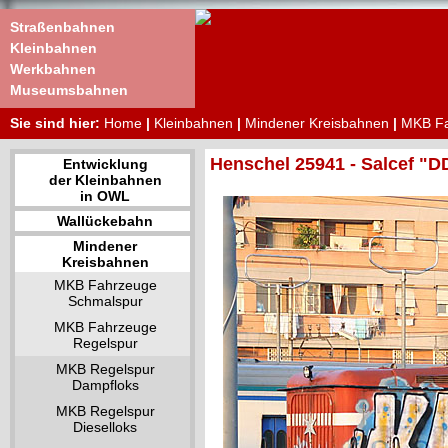
Straßenbahnen
Kleinbahnen
Werkbahnen
Museumsbahnen
Sie sind hier:
Home
|
Kleinbahnen
|
Mindener Kreisbahnen
|
MKB Fa
Henschel 25941 - Salcef "
Entwicklung
der Kleinbahnen
in OWL
Wallückebahn
Mindener
Kreisbahnen
MKB Fahrzeuge
Schmalspur
MKB Fahrzeuge
Regelspur
MKB Regelspur
Dampfloks
MKB Regelspur
Dieselloks