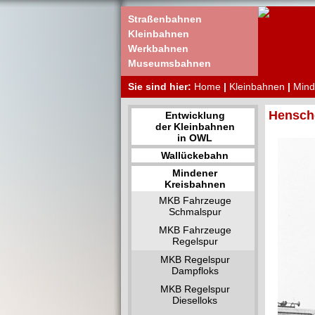
Straßenbahnen
Kleinbahnen
Werkbahnen
Museumsbahnen
Sie sind hier:
Home
|
Kleinbahnen
|
Mind
Hensche
Entwicklung
der Kleinbahnen
in OWL
Wallückebahn
Mindener
Kreisbahnen
MKB Fahrzeuge
Schmalspur
MKB Fahrzeuge
Regelspur
MKB Regelspur
Dampfloks
MKB Regelspur
Dieselloks