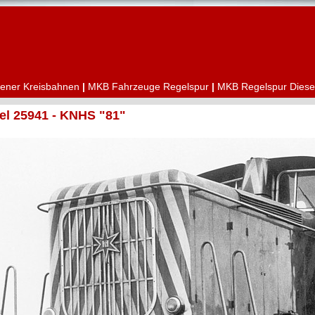
ener Kreisbahnen
|
MKB Fahrzeuge Regelspur
|
MKB Regelspur Diese
l 25941 - KNHS "81"