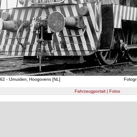
62 - IJmuiden, Hoogovens [NL]
Fotogr
Fahrzeugportait | Fotos