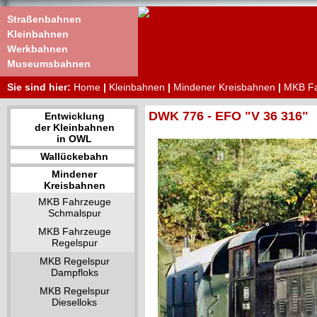
Straßenbahnen
Kleinbahnen
Werkbahnen
Museumsbahnen
Sie sind hier:
Home
|
Kleinbahnen
|
Mindener Kreisbahnen
|
MKB Fa
DWK 776 - EFO "V 36 316"
Entwicklung
der Kleinbahnen
in OWL
Wallückebahn
Mindener
Kreisbahnen
MKB Fahrzeuge
Schmalspur
MKB Fahrzeuge
Regelspur
MKB Regelspur
Dampfloks
MKB Regelspur
Dieselloks