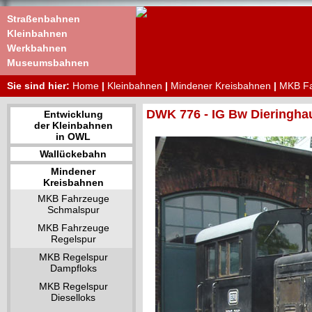
Straßenbahnen
Kleinbahnen
Werkbahnen
Museumsbahnen
Sie sind hier:
Home
|
Kleinbahnen
|
Mindener Kreisbahnen
|
MKB Fa
DWK 776 - IG Bw Dieringha
Entwicklung
der Kleinbahnen
in OWL
Wallückebahn
Mindener
Kreisbahnen
MKB Fahrzeuge
Schmalspur
MKB Fahrzeuge
Regelspur
MKB Regelspur
Dampfloks
MKB Regelspur
Dieselloks