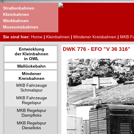
Straßenbahnen
Kleinbahnen
Werkbahnen
Museumsbahnen
Sie sind hier:
Home
|
Kleinbahnen
|
Mindener Kreisbahnen
|
MKB Fa
DWK 776 - EFO "V 36 316"
Entwicklung
der Kleinbahnen
in OWL
Wallückebahn
Mindener
Kreisbahnen
MKB Fahrzeuge
Schmalspur
MKB Fahrzeuge
Regelspur
MKB Regelspur
Dampfloks
MKB Regelspur
Dieselloks