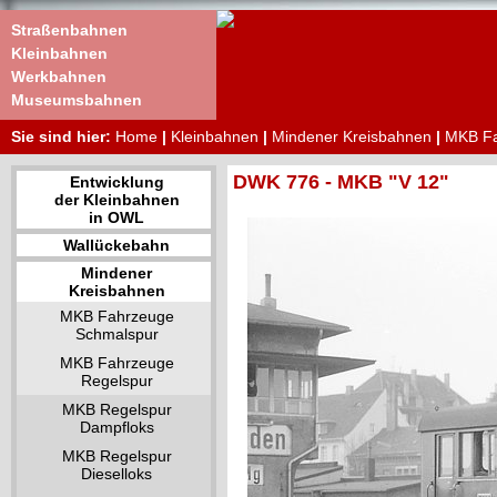
Straßenbahnen
Kleinbahnen
Werkbahnen
Museumsbahnen
Sie sind hier:
Home
|
Kleinbahnen
|
Mindener Kreisbahnen
|
MKB Fa
DWK 776 - MKB "V 12"
Entwicklung
der Kleinbahnen
in OWL
Wallückebahn
Mindener
Kreisbahnen
MKB Fahrzeuge
Schmalspur
MKB Fahrzeuge
Regelspur
MKB Regelspur
Dampfloks
MKB Regelspur
Dieselloks