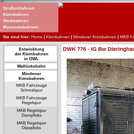
Straßenbahnen
Kleinbahnen
Werkbahnen
Museumsbahnen
Sie sind hier:
Home
|
Kleinbahnen
|
Mindener Kreisbahnen
|
MKB Fa
DWK 776 - IG Bw Dieringha
Entwicklung
der Kleinbahnen
in OWL
Wallückebahn
Mindener
Kreisbahnen
MKB Fahrzeuge
Schmalspur
MKB Fahrzeuge
Regelspur
MKB Regelspur
Dampfloks
MKB Regelspur
Dieselloks