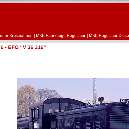
ener Kreisbahnen
|
MKB Fahrzeuge Regelspur
|
MKB Regelspur Diese
 - EFO "V 36 316"