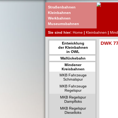
Straßenbahnen
Kleinbahnen
Werkbahnen
Museumsbahnen
Sie sind hier:
Home
|
Kleinbahnen
|
Mind
DWK 776
Entwicklung
der Kleinbahnen
in OWL
Wallückebahn
Mindener
Kreisbahnen
MKB Fahrzeuge
Schmalspur
MKB Fahrzeuge
Regelspur
MKB Regelspur
Dampfloks
MKB Regelspur
Dieselloks