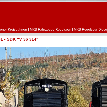
ener Kreisbahnen
|
MKB Fahrzeuge Regelspur
|
MKB Regelspur Diese
1 - SDK "V 36 314"