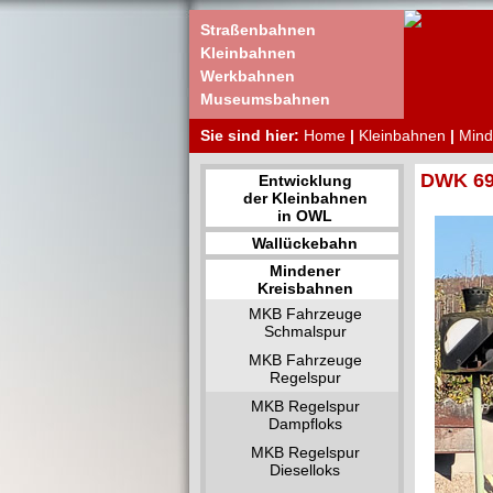
Straßenbahnen
Kleinbahnen
Werkbahnen
Museumsbahnen
Sie sind hier:
Home
|
Kleinbahnen
|
Mind
DWK 69
Entwicklung
der Kleinbahnen
in OWL
Wallückebahn
Mindener
Kreisbahnen
MKB Fahrzeuge
Schmalspur
MKB Fahrzeuge
Regelspur
MKB Regelspur
Dampfloks
MKB Regelspur
Dieselloks