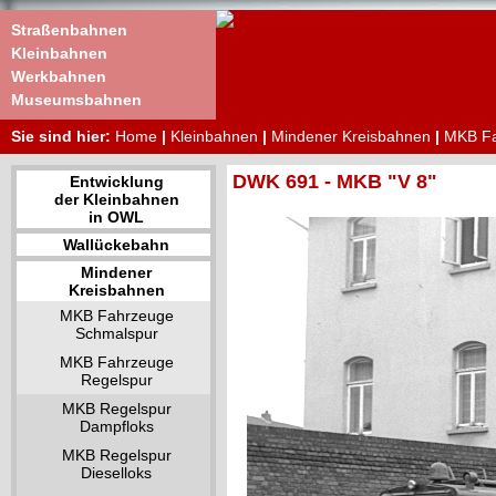
Straßenbahnen
Kleinbahnen
Werkbahnen
Museumsbahnen
Sie sind hier:
Home
|
Kleinbahnen
|
Mindener Kreisbahnen
|
MKB Fa
DWK 691 - MKB "V 8"
Entwicklung
der Kleinbahnen
in OWL
Wallückebahn
Mindener
Kreisbahnen
MKB Fahrzeuge
Schmalspur
MKB Fahrzeuge
Regelspur
MKB Regelspur
Dampfloks
MKB Regelspur
Dieselloks